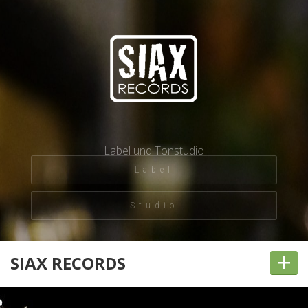
Label und Tonstudio
Label
Studio
+
SIAX RECORDS